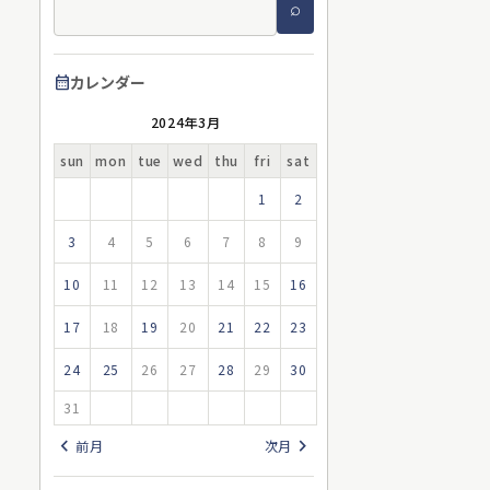
カレンダー
calendar_month
2024年
3月
sun
mon
tue
wed
thu
fri
sat
1
2
3
4
5
6
7
8
9
10
11
12
13
14
15
16
17
18
19
20
21
22
23
24
25
26
27
28
29
30
31
chevron_left
chevron_right
前月
次月