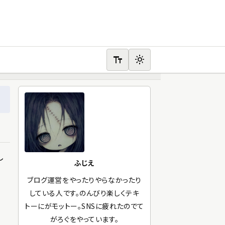
text_fields
light_mode
し
ふじえ
ブログ運営をやったりやらなかったり
している人です。のんびり楽しくテキ
トーにがモットー。SNSに疲れたのでて
がろぐをやっています。