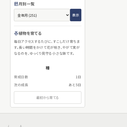
月別一覧
event_note
植物を育てる
potted_plant
毎日アクセスするたびに、すこしだけ育ちま
す。長い時間をかけて花が咲き、やがて実が
なるのを、ゆっくり見守る小さな鉢です。
種
育成日数
1日
次の成長
あと5日
最初から育てる
J
A