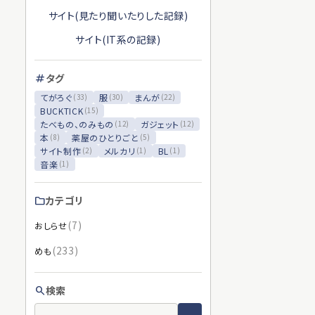
サイト(見たり聞いたりした記録)
サイト(IT系の記録)
タグ
tag
てがろぐ
服
まんが
(33)
(30)
(22)
BUCKTICK
(15)
たべもの、のみもの
ガジェット
(12)
(12)
本
薬屋のひとりごと
(8)
(5)
サイト制作
メルカリ
BL
(2)
(1)
(1)
音楽
(1)
カテゴリ
folder
(7)
おしらせ
(233)
めも
検索
search