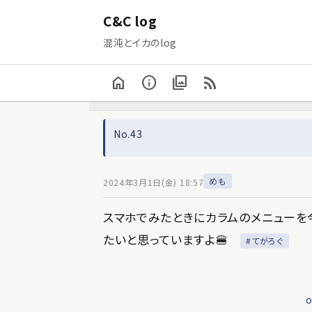
C&C log
混沌とイカのlog
home
info
photo_library
rss_feed
No.43
めも
2024年3月1日(金) 18:57
スマホでみたときにカラムのメニューを
たいと思っていますよ🍔
#てがろぐ
o