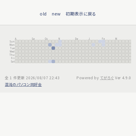
old
new
初期表示に戻る
A
Se
Oc
N
De
J
Fe
M
A
Sun
u
p
t
ov
c
a
b
ar
pr
Mon
g
n
Tue
Wed
Thu
Fri
Sat
全 1 件
更新 2026/08/07 22:43
Powered by
てがろぐ
Ver 4.9.0
混沌のパソコン同好会