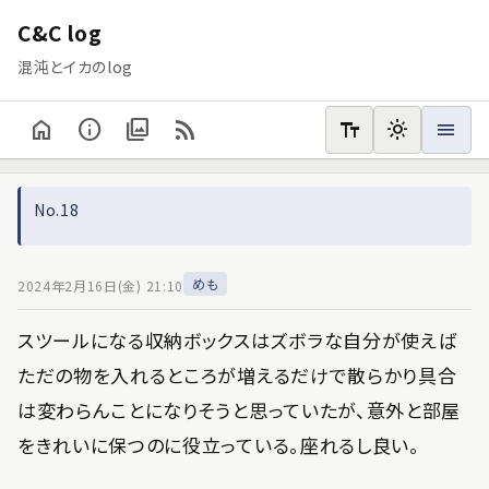
C&C log
混沌とイカのlog
home
info
photo_library
rss_feed
text_fields
light_mode
menu
No.18
めも
2024年2月16日(金) 21:10
スツールになる収納ボックスはズボラな自分が使えば
ただの物を入れるところが増えるだけで散らかり具合
は変わらんことになりそうと思っていたが、意外と部屋
をきれいに保つのに役立っている。座れるし良い。