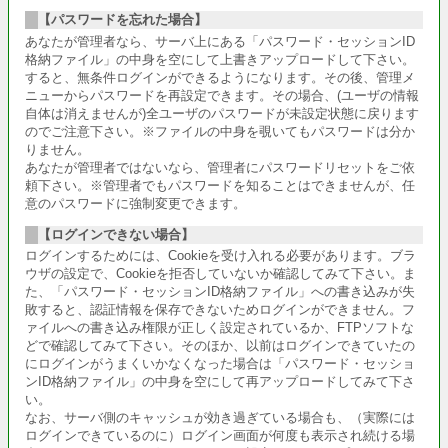
【パスワードを忘れた場合】
あなたが管理者なら、サーバ上にある「パスワード・セッションID
格納ファイル」の中身を空にして上書きアップロードして下さい。
すると、無条件ログインができるようになります。その後、管理メ
ニューからパスワードを再設定できます。その場合、(ユーザの情報
自体は消えませんが)全ユーザのパスワードが未設定状態に戻ります
のでご注意下さい。※ファイルの中身を覗いてもパスワードは分か
りません。
あなたが管理者ではないなら、管理者にパスワードリセットをご依
頼下さい。※管理者でもパスワードを知ることはできませんが、任
意のパスワードに強制変更できます。
【ログインできない場合】
ログインするためには、Cookieを受け入れる必要があります。ブラ
ウザの設定で、Cookieを拒否していないか確認してみて下さい。ま
た、「パスワード・セッションID格納ファイル」への書き込みが失
敗すると、認証情報を保存できないためログインができません。フ
ァイルへの書き込み権限が正しく設定されているか、FTPソフトな
どで確認してみて下さい。そのほか、以前はログインできていたの
にログインがうまくいかなくなった場合は「パスワード・セッショ
ンID格納ファイル」の中身を空にして再アップロードしてみて下さ
い。
なお、サーバ側のキャッシュが効き過ぎている場合も、（実際には
ログインできているのに）ログイン画面が何度も表示され続ける場