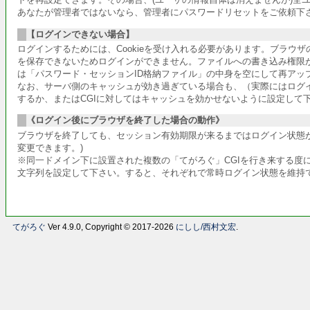
あなたが管理者ではないなら、管理者にパスワードリセットをご依頼下
【ログインできない場合】
ログインするためには、Cookieを受け入れる必要があります。ブラウ
を保存できないためログインができません。ファイルへの書き込み権限
は「パスワード・セッションID格納ファイル」の中身を空にして再アッ
なお、サーバ側のキャッシュが効き過ぎている場合も、（実際にはログ
するか、またはCGIに対してはキャッシュを効かせないように設定して
《ログイン後にブラウザを終了した場合の動作》
ブラウザを終了しても、セッション有効期限が来るまではログイン状態が
変更できます。)
※同一ドメイン下に設置された複数の「てがろぐ」CGIを行き来する度に
文字列を設定して下さい。すると、それぞれで常時ログイン状態を維持
てがろぐ
Ver 4.9.0, Copyright © 2017-2026
にしし/西村文宏
.