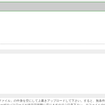
納ファイル」の中身を空にして上書きアップロードして下さい。すると、無条
ユーザのパスワードが未設定状態に戻りますのでご注意下さい。※ファイルの