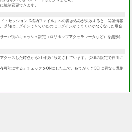
に強制変更できます。
ワード・セッションID格納ファイル」への書き込みが失敗すると、認証情報
か、以前はログインできていたのにログインがうまくいかなくなった場合
サーバ側のキャッシュ設定（ロリポップアクセラレータなど）を無効に
クセスした時点から31日後に設定されています。(CGIの設定で自由に
共存可能にする」チェックをONにした上で、各てがろぐCGIに異なる識別