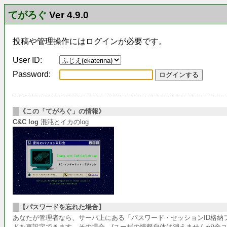
てがろぐ
Ver 4.9.0
投稿や管理操作にはログインが必要です。
User ID:
Password:
《この「てがろぐ」の情報》
C&C log
混沌とイカのlog
【パスワードを忘れた場合】
あなたが管理者なら、サーバ上にある「パスワード・セッションID格
ドを再設定できます。その場合、(ユーザの情報自体は消えませんが)全